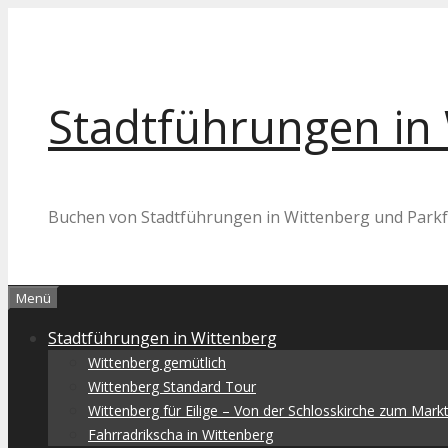
Zum
Inhalt
springen
Stadtführungen in
Buchen von Stadtführungen in Wittenberg und Parkf
Menü
Stadtführungen in Wittenberg
Wittenberg gemütlich
Wittenberg Standard Tour
Wittenberg für Eilige – Von der Schlosskirche zum Mark
Fahrradrikscha in Wittenberg