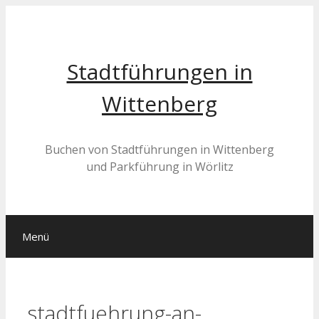
Zum
Inhalt
springen
Stadtführungen in
Wittenberg
Buchen von Stadtführungen in Wittenberg
und Parkführung in Wörlitz
Menü
stadtfuehrung-an-